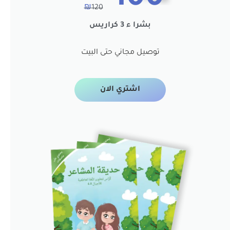
₪
120
بشرا ء 3 كراريس
توصيل مجاني حتى البيت
اشتري الان